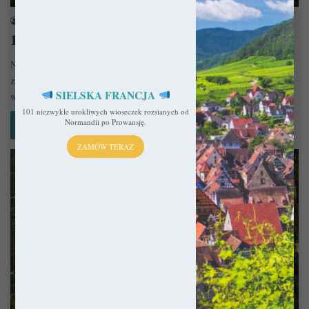
sekulada
20 lutego 2025
10 pięknych ruin we Francji
Na liście najważniejszych francuskich zabytków Monuments Historiques
znajduje się ponad 40 tysięcy obiektów. Wszystkie o niekwestionowanej
SIELSKA FRANCJA
wartości historycznej, ale nie…
101 niezwykle urokliwych wioseczek rozsianych od
Normandii po Prowansję.
Czytaj więcej »
ZAMÓW TERAZ
Francja