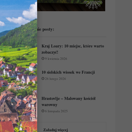
Przeczytaj ostatnie posty:
Kraj Loary: 10 miejsc, które warto
zobaczyć!
9 kwietnia 2026
10 sielskich wiosek we Francji
26 lutego 2026
Hrastovlje – Malowany kościół
warowny
6 listopada 2025
Załaduj więcej