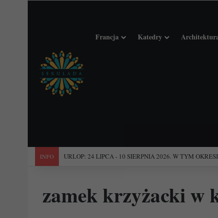
Francja
Katedry
Architektur
"Święta Francja". Przewodnik po 101 średniowiecznych koś
INFO
zamek krzyżacki w 