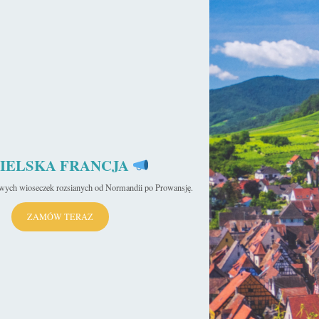
IELSKA FRANCJA
iwych wioseczek rozsianych od Normandii po Prowansję.
ZAMÓW TERAZ