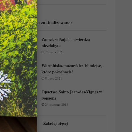
Podejrzyj ostatnio zaktualizowane:
Zamek w Najac – Twierdza
niezdobyta
20 maja 2021
Warmińsko-mazurskie: 10 miejsc,
które pokochacie!
8 lipca 2021
Opactwo Saint-Jean-des-Vignes w
Soissons
24 stycznia 2016
Załaduj więcej