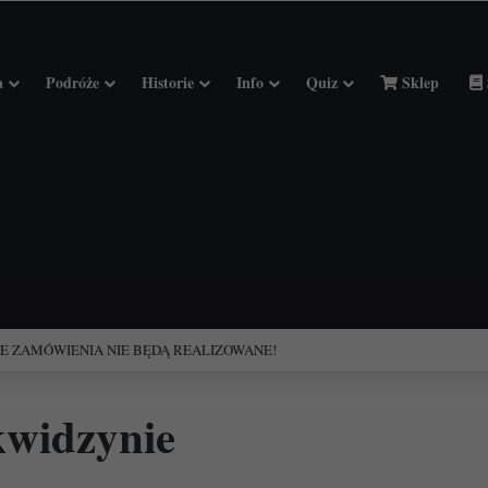
a
Podróże
Historie
Info
Quiz
Sklep
ciołach Francji.
kwidzynie