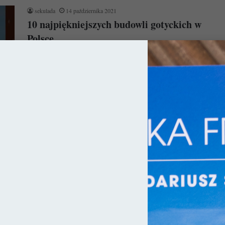
sekulada
14 października 2021
10 najpiękniejszych budowli gotyckich w
Polsce
Oto kolejna lista miejsc, która powstała z czystej miłości do
palcówki. Tym razem jednak nie są to wyłącznie kościoły, ale…
Czytaj więcej »
ka