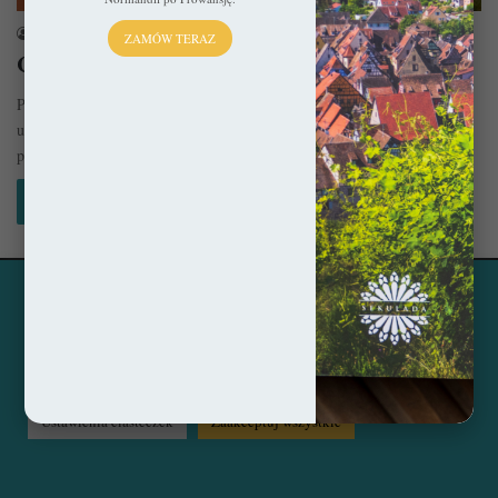
sekulada
13 grudnia 2017
ZAMÓW TERAZ
Chełmno – Polskie miasto zakochanych
Położone w województwie kujawsko-pomorskim Chełmno to niezwykle
urokliwe miasteczko, które już jakiś czas temu stało się pierwszym,
polskim miastem zakochanych.…
Czytaj więcej »
Ta strona korzysta z ciasteczek, aby świadczyć usługi na
© Copyright 2014 - 2026, All Rights Reserved by sekulada.com
najwyższym poziomie. Klikając opcję "Zaakceptuj wszystkie"
zgadzasz się na użycie wszystkich ciasteczek. Możesz również
Facebook
Pinterest
Instagram
przejść do "Ustawień Ciasteczek", aby zgodzić się tylko na
wybrane przez Ciebie ciasteczka.
Czytaj więcej...
Ustawienia ciasteczek
Zaakceptuj wszystkie