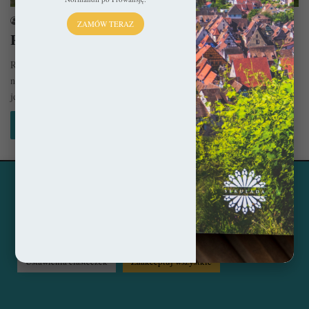
sekulada
27 lutego 2019
ZAMÓW TERAZ
Ryga – I wszystko gra!
Ryga (łot. Rīga) jest największą ze stolic republik nad Bałtykiem, ale jej
najpiękniejsza część zajmuje zaledwie niewielki fragment. Szybko
jednak…
Czytaj więcej »
Ta strona korzysta z ciasteczek, aby świadczyć usługi na
© Copyright 2014 - 2026, All Rights Reserved by sekulada.com
najwyższym poziomie. Klikając opcję "Zaakceptuj wszystkie"
zgadzasz się na użycie wszystkich ciasteczek. Możesz również
Facebook
Pinterest
Instagram
przejść do "Ustawień Ciasteczek", aby zgodzić się tylko na
wybrane przez Ciebie ciasteczka.
Czytaj więcej...
Ustawienia ciasteczek
Zaakceptuj wszystkie