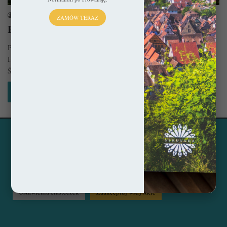
sekulada
6 listopada 2025
ZAMÓW TERAZ
Hrastovlje – Malowany kościół warowny
Pośród wijących się winorośli doliny Rižana, w ciszy słoweńskiej wsi
Hrastovlje, kryje się kamienna perła średniowiecza. Kościół Trójcy
Świętej (słoweń.…
Czytaj więcej »
Ta strona korzysta z ciasteczek, aby świadczyć usługi na
© Copyright 2014 - 2026, All Rights Reserved by sekulada.com
najwyższym poziomie. Klikając opcję "Zaakceptuj wszystkie"
zgadzasz się na użycie wszystkich ciasteczek. Możesz również
Facebook
Pinterest
Instagram
przejść do "Ustawień Ciasteczek", aby zgodzić się tylko na
wybrane przez Ciebie ciasteczka.
Czytaj więcej...
Ustawienia ciasteczek
Zaakceptuj wszystkie