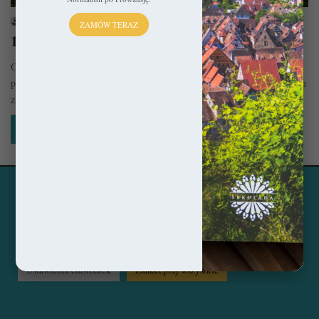
sekulada
26 lutego 2026
ZAMÓW TERAZ
10 sielskich wiosek we Francji
Ostatnie lata poświęciłem na intensywne eksplorowanie francuskiej
prowincji, która zgodnie z przewidywaniami tonie wręcz we wspaniałych
zabytkach. Owocem tego działania…
Czytaj więcej »
Ta strona korzysta z ciasteczek, aby świadczyć usługi na
© Copyright 2014 - 2026, All Rights Reserved by sekulada.com
najwyższym poziomie. Klikając opcję "Zaakceptuj wszystkie"
zgadzasz się na użycie wszystkich ciasteczek. Możesz również
Facebook
Pinterest
Instagram
przejść do "Ustawień Ciasteczek", aby zgodzić się tylko na
wybrane przez Ciebie ciasteczka.
Czytaj więcej...
Ustawienia ciasteczek
Zaakceptuj wszystkie