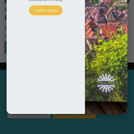
sekulada
31 stycznia 2018
ZAMÓW TERAZ
Katedra w Segowii – Dama Katedr
Katedra w Segowii to obok baśniowego alkazaru najpiękniejsza budowla
tego miasta. Dama Katedr (hiszp. la Dama de las Catedrales), bo tak…
Czytaj więcej »
© Copyright 2014 - 2026, All Rights Reserved by sekulada.com
Ta strona korzysta z ciasteczek, aby świadczyć usługi na
najwyższym poziomie. Klikając opcję "Zaakceptuj wszystkie"
Facebook
Pinterest
Instagram
zgadzasz się na użycie wszystkich ciasteczek. Możesz również
przejść do "Ustawień Ciasteczek", aby zgodzić się tylko na
wybrane przez Ciebie ciasteczka.
Czytaj więcej...
Ustawienia ciasteczek
Zaakceptuj wszystkie