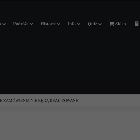
a
Podróże
Historie
Info
Quiz
Sklep
ciołach Francji.