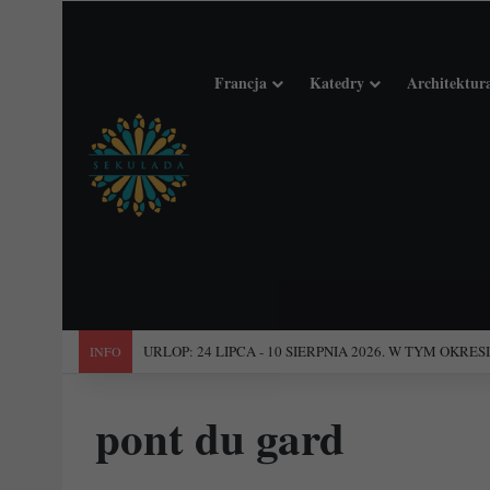
Francja
Katedry
Architektur
"Święta Francja". Przewodnik po 101 średniowiecznych koś
INFO
pont du gard