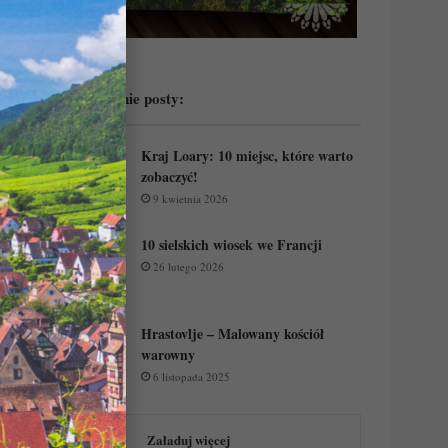
Przeczytaj ostatnie posty:
Kraj Loary: 10 miejsc, które warto
zobaczyć!
9 kwietnia 2026
10 sielskich wiosek we Francji
26 lutego 2026
Hrastovlje – Malowany kościół
warowny
6 listopada 2025
Załaduj więcej