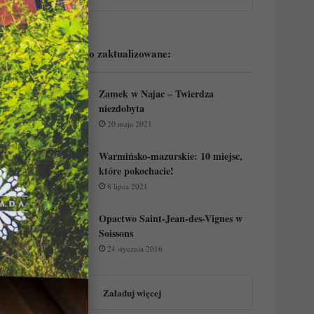
Podejrzyj ostatnio zaktualizowane:
Zamek w Najac – Twierdza
niezdobyta
20 maja 2021
Warmińsko-mazurskie: 10 miejsc,
które pokochacie!
8 lipca 2021
Opactwo Saint-Jean-des-Vignes w
Soissons
24 stycznia 2016
Załaduj więcej