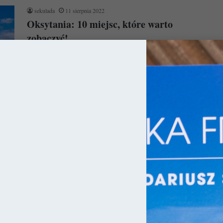
sekulada
11 sierpnia 2022
Oksytania: 10 miejsc, które warto
zobaczyć!
W związku z tym, że dzisiejsza Francja w rzeczywistości składa
się z dziesiątek księstw / królestw czy krain historycznych, jej…
Czytaj więcej »
ja