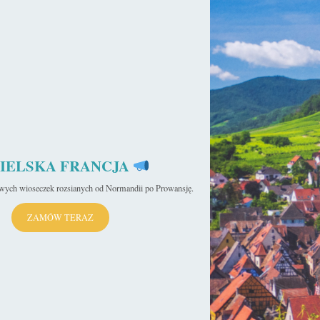
IELSKA FRANCJA
iwych wioseczek rozsianych od Normandii po Prowansję.
ZAMÓW TERAZ