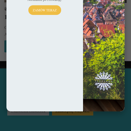
sekulada
4 lipca 2024
ZAMÓW TERAZ
10 najpiękniejszych miejsc w Apulii
Ciężko orzec, który region Włoch jest tym najbardziej malowniczym, ale
Apulia ma wielkie szanse, by wygrać taki plebiscyt. Wszystko to…
Czytaj więcej »
© Copyright 2014 - 2026, All Rights Reserved by sekulada.com
Ta strona korzysta z ciasteczek, aby świadczyć usługi na
najwyższym poziomie. Klikając opcję "Zaakceptuj wszystkie"
Facebook
Pinterest
Instagram
zgadzasz się na użycie wszystkich ciasteczek. Możesz również
przejść do "Ustawień Ciasteczek", aby zgodzić się tylko na
wybrane przez Ciebie ciasteczka.
Czytaj więcej...
Ustawienia ciasteczek
Zaakceptuj wszystkie