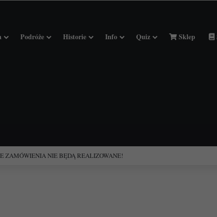
a
Podróże
Historie
Info
Quiz
Sklep
ciołach Francji.