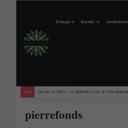
Francja
Katedry
Architektur
"Święta Francja". Przewodnik po 101 średniowiecznych koś
INFO
pierrefonds