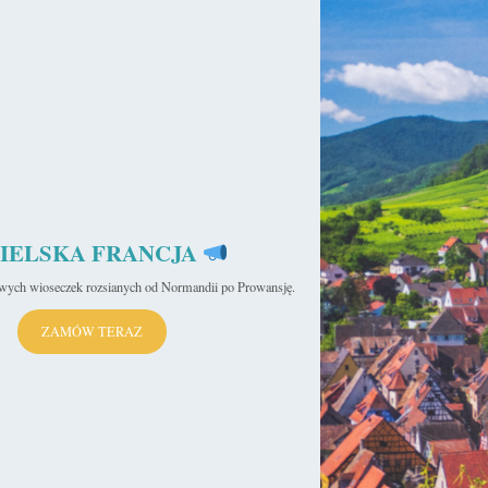
IELSKA FRANCJA
iwych wioseczek rozsianych od Normandii po Prowansję.
ZAMÓW TERAZ