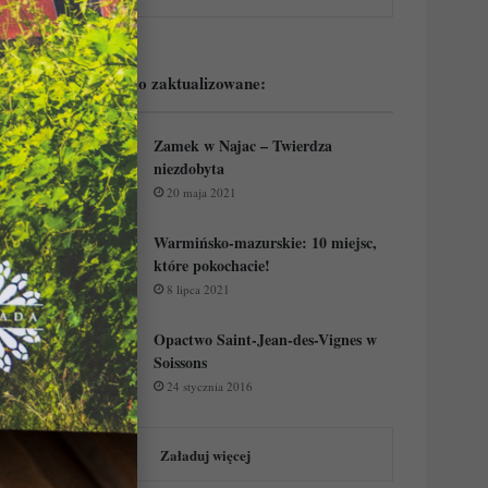
Podejrzyj ostatnio zaktualizowane:
Zamek w Najac – Twierdza
niezdobyta
20 maja 2021
Warmińsko-mazurskie: 10 miejsc,
które pokochacie!
8 lipca 2021
Opactwo Saint-Jean-des-Vignes w
Soissons
24 stycznia 2016
Załaduj więcej