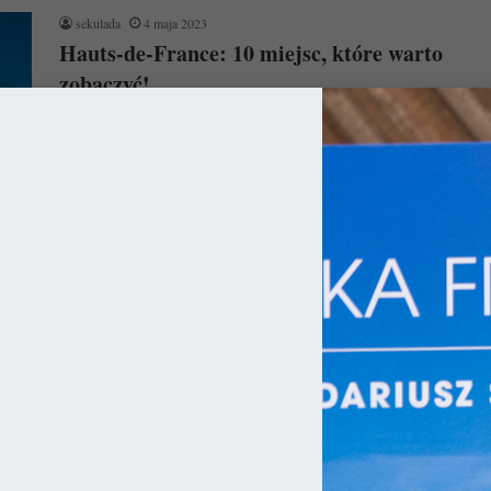
sekulada
4 maja 2023
Hauts-de-France: 10 miejsc, które warto
zobaczyć!
W związku z tym, że dzisiejsza Francja w rzeczywistości składa
się z dziesiątek księstw / królestw czy krain historycznych, jej…
Czytaj więcej »
ja