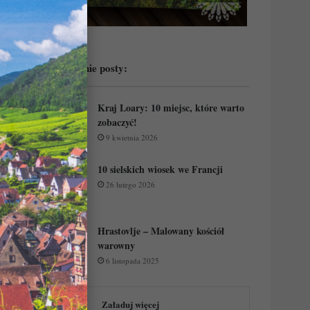
Przeczytaj ostatnie posty:
Kraj Loary: 10 miejsc, które warto
zobaczyć!
9 kwietnia 2026
10 sielskich wiosek we Francji
26 lutego 2026
Hrastovlje – Malowany kościół
warowny
6 listopada 2025
Załaduj więcej