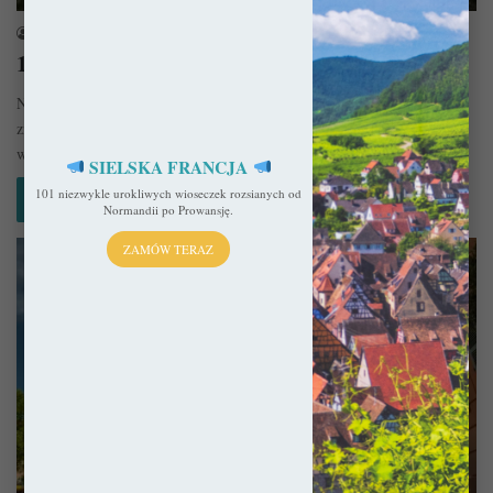
sekulada
20 lutego 2025
10 pięknych ruin we Francji
Na liście najważniejszych francuskich zabytków Monuments Historiques
znajduje się ponad 40 tysięcy obiektów. Wszystkie o niekwestionowanej
wartości historycznej, ale nie…
SIELSKA FRANCJA
101 niezwykle urokliwych wioseczek rozsianych od
Czytaj więcej »
Normandii po Prowansję.
ZAMÓW TERAZ
Francja