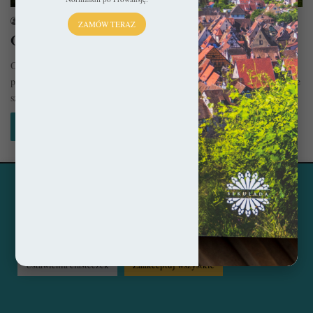
sekulada
19 stycznia 2023
ZAMÓW TERAZ
Opactwo Saint-Martin-du-Canigou
Opactwo Saint-Martin-du-Canigou to jedno z najbardziej spektakularnie
położonych miejsc w Oksytanii. W swej historii nie miało ono zbyt wiele
szczęścia,…
Czytaj więcej »
Ta strona korzysta z ciasteczek, aby świadczyć usługi na
© Copyright 2014 - 2026, All Rights Reserved by sekulada.com
najwyższym poziomie. Klikając opcję "Zaakceptuj wszystkie"
zgadzasz się na użycie wszystkich ciasteczek. Możesz również
Facebook
Pinterest
Instagram
przejść do "Ustawień Ciasteczek", aby zgodzić się tylko na
wybrane przez Ciebie ciasteczka.
Czytaj więcej...
Ustawienia ciasteczek
Zaakceptuj wszystkie