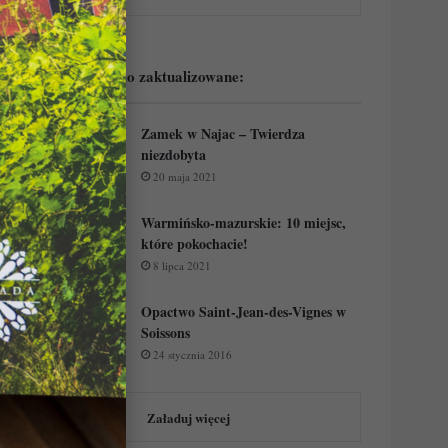
Podejrzyj ostatnio zaktualizowane:
Zamek w Najac – Twierdza
niezdobyta
20 maja 2021
Warmińsko-mazurskie: 10 miejsc,
które pokochacie!
8 lipca 2021
Opactwo Saint-Jean-des-Vignes w
Soissons
24 stycznia 2016
Załaduj więcej