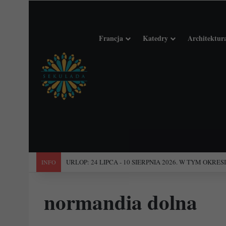
Francja
Katedry
Architektur
"Święta Francja". Przewodnik po 101 średniowiecznych koś
INFO
normandia dolna