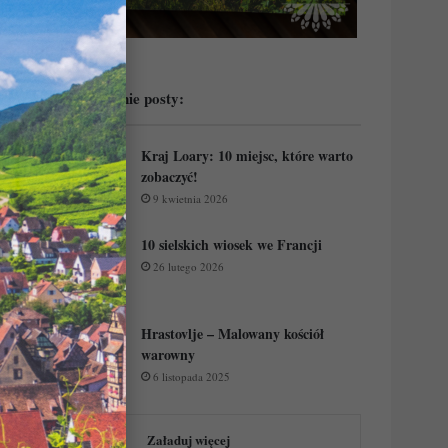
Przeczytaj ostatnie posty:
Kraj Loary: 10 miejsc, które warto
zobaczyć!
9 kwietnia 2026
10 sielskich wiosek we Francji
26 lutego 2026
Hrastovlje – Malowany kościół
warowny
6 listopada 2025
Załaduj więcej