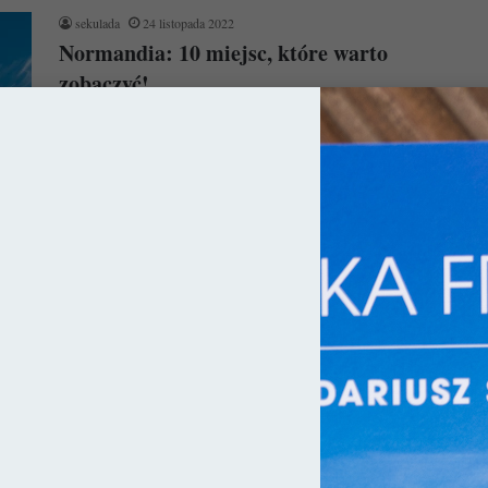
sekulada
24 listopada 2022
Normandia: 10 miejsc, które warto
zobaczyć!
W związku z tym, że dzisiejsza Francja w rzeczywistości składa
się z dziesiątek księstw / królestw czy krain historycznych, jej…
Czytaj więcej »
ja