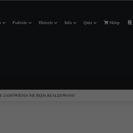
a
Podróże
Historie
Info
Quiz
Sklep
ciołach Francji.