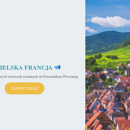
IELSKA FRANCJA
iwych wioseczek rozsianych od Normandii po Prowansję.
ZAMÓW TERAZ