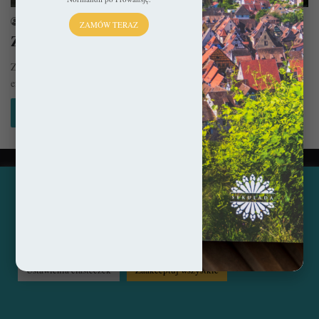
sekulada
7 czerwca 2015
ZAMÓW TERAZ
Zamek Pfalzgrafenstein – Titanic Renu
Zamek Pfalzgrafenstein Zamek Pfalzgrafenstein – nazwa to dość
enigmatyczna na pierwszy rzut oka, jednak ma ona swój sens! Pfalz to…
Czytaj więcej »
© Copyright 2014 - 2026, All Rights Reserved by sekulada.com
Ta strona korzysta z ciasteczek, aby świadczyć usługi na
najwyższym poziomie. Klikając opcję "Zaakceptuj wszystkie"
Facebook
Pinterest
Instagram
zgadzasz się na użycie wszystkich ciasteczek. Możesz również
przejść do "Ustawień Ciasteczek", aby zgodzić się tylko na
wybrane przez Ciebie ciasteczka.
Czytaj więcej...
Ustawienia ciasteczek
Zaakceptuj wszystkie