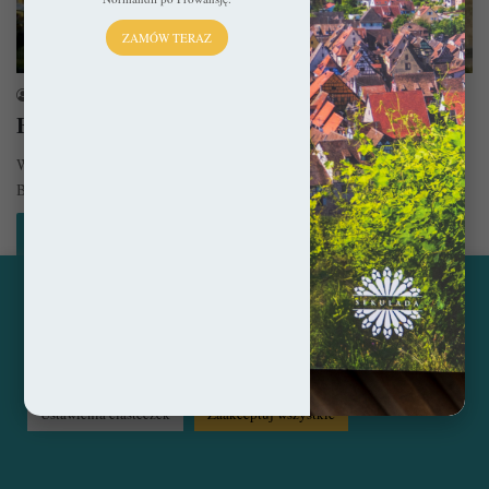
ZAMÓW TERAZ
Polska
sekulada
27 stycznia 2022
Bystrzyca Kłodzka – Dolnośląski klejnocik
Wiadomo, że Dolny Śląsk usłany jest ogromem klejnocików, ale
Bystrzyca Kłodzka zdaje się świecić na ich tle najjaśniej. I to…
Czytaj więcej »
Ta strona korzysta z ciasteczek, aby świadczyć usługi na
najwyższym poziomie. Klikając opcję "Zaakceptuj wszystkie"
© Copyright 2014 - 2026, All Rights Reserved by sekulada.com
zgadzasz się na użycie wszystkich ciasteczek. Możesz również
przejść do "Ustawień Ciasteczek", aby zgodzić się tylko na
wybrane przez Ciebie ciasteczka.
Czytaj więcej...
Facebook
Pinterest
Instagram
Ustawienia ciasteczek
Zaakceptuj wszystkie