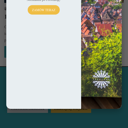
sekulada
30 maja 2024
ZAMÓW TERAZ
10 najpiękniejszych miejsc w Czarnogórze
Górskie pejzaże Czarnogóry onieśmielają swą potęgą, a lazurowa woda u
ich podnóży koi wszelkie troski. To wszechobecne piękno w
połączeniu…
Czytaj więcej »
Ta strona korzysta z ciasteczek, aby świadczyć usługi na
© Copyright 2014 - 2026, All Rights Reserved by sekulada.com
najwyższym poziomie. Klikając opcję "Zaakceptuj wszystkie"
zgadzasz się na użycie wszystkich ciasteczek. Możesz również
Facebook
Pinterest
Instagram
przejść do "Ustawień Ciasteczek", aby zgodzić się tylko na
wybrane przez Ciebie ciasteczka.
Czytaj więcej...
Ustawienia ciasteczek
Zaakceptuj wszystkie