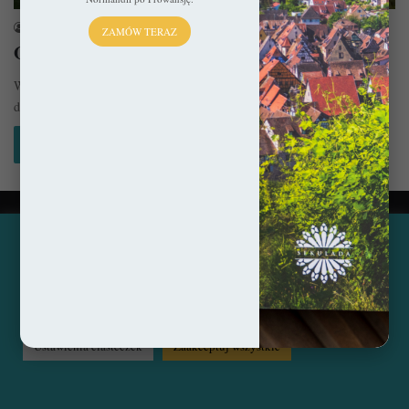
sekulada
11 sierpnia 2022
ZAMÓW TERAZ
Oksytania: 10 miejsc, które warto zobaczyć!
W związku z tym, że dzisiejsza Francja w rzeczywistości składa się z
dziesiątek księstw / królestw czy krain historycznych, jej…
Czytaj więcej »
© Copyright 2014 - 2026, All Rights Reserved by sekulada.com
Ta strona korzysta z ciasteczek, aby świadczyć usługi na
najwyższym poziomie. Klikając opcję "Zaakceptuj wszystkie"
Facebook
Pinterest
Instagram
zgadzasz się na użycie wszystkich ciasteczek. Możesz również
przejść do "Ustawień Ciasteczek", aby zgodzić się tylko na
wybrane przez Ciebie ciasteczka.
Czytaj więcej...
Ustawienia ciasteczek
Zaakceptuj wszystkie