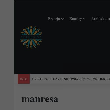
Francja
Katedry
Architektur
"Święta Francja". Przewodnik po 101 średniowiecznych koś
INFO
manresa