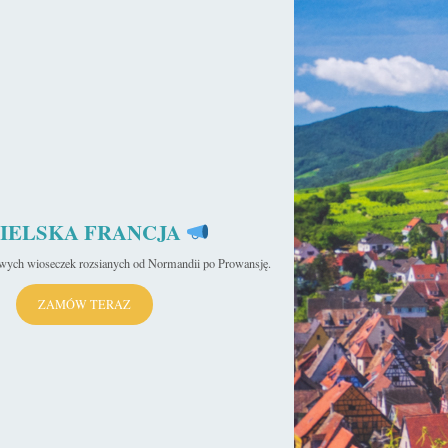
IELSKA FRANCJA
iwych wioseczek rozsianych od Normandii po Prowansję.
ZAMÓW TERAZ