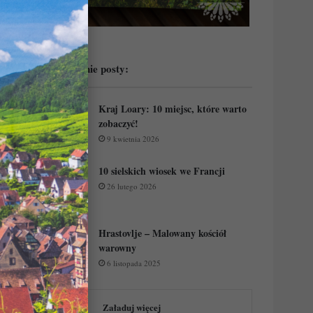
Przeczytaj ostatnie posty:
Kraj Loary: 10 miejsc, które warto
zobaczyć!
9 kwietnia 2026
10 sielskich wiosek we Francji
26 lutego 2026
Hrastovlje – Malowany kościół
warowny
6 listopada 2025
Załaduj więcej