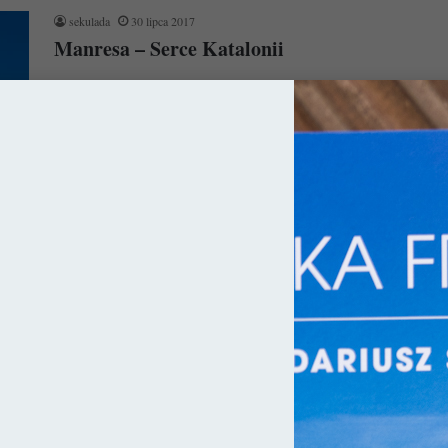
sekulada
30 lipca 2017
Manresa – Serce Katalonii
Manresa to miasto będące jednym z miejsc akcji powieści
historycznej, „Dziedzictwo Ziemi” Andrésa Vidala. Utrzymana
w klimacie „Katedry w Barcelonie”,…
Czytaj więcej »
ia