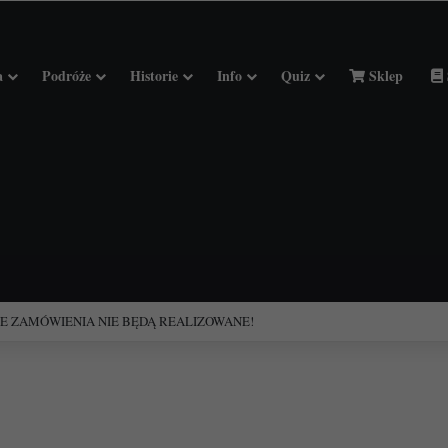
a
Podróże
Historie
Info
Quiz
Sklep
ciołach Francji.