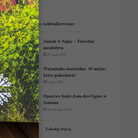
Podejrzyj ostatnio zaktualizowane:
Zamek w Najac – Twierdza
niezdobyta
20 maja 2021
Warmińsko-mazurskie: 10 miejsc,
które pokochacie!
8 lipca 2021
Opactwo Saint-Jean-des-Vignes w
Soissons
24 stycznia 2016
Załaduj więcej