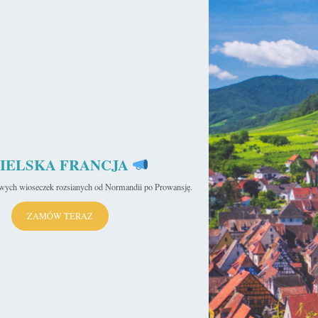
IELSKA FRANCJA
iwych wioseczek rozsianych od Normandii po Prowansję.
ZAMÓW TERAZ