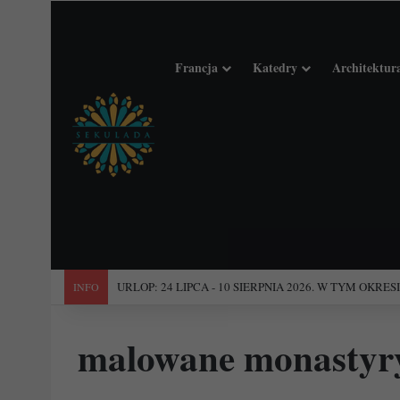
Francja
Katedry
Architektur
"Święta Francja". Przewodnik po 101 średniowiecznych koś
INFO
malowane monastyr