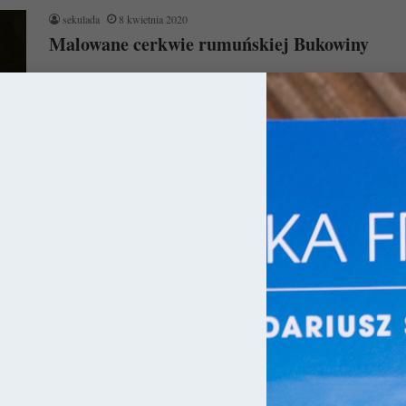
sekulada
8 kwietnia 2020
Malowane cerkwie rumuńskiej Bukowiny
Malowane cerkwie to najbardziej charakterystyczny element
pejzażu sielankowej Bukowiny. Niemal każdy tutejszy monastyr,
za potężnymi obwarowaniami skrywa urokliwe świątynie,
których…
Czytaj więcej »
ia