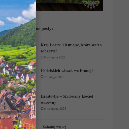
Przeczytaj ostatnie posty:
Kraj Loary: 10 miejsc, które warto
zobaczyć!
9 kwietnia 2026
10 sielskich wiosek we Francji
26 lutego 2026
Hrastovlje – Malowany kościół
warowny
6 listopada 2025
Załaduj więcej