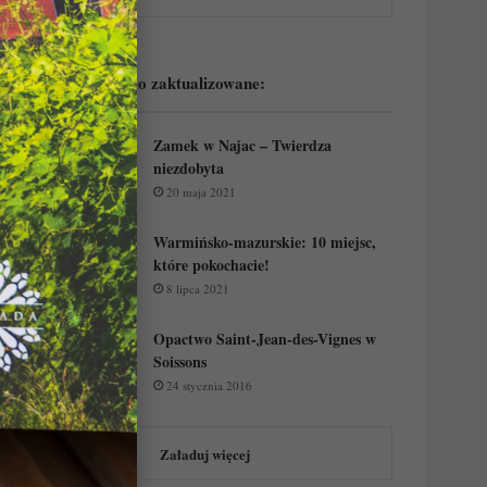
Podejrzyj ostatnio zaktualizowane:
Zamek w Najac – Twierdza
niezdobyta
20 maja 2021
Warmińsko-mazurskie: 10 miejsc,
które pokochacie!
8 lipca 2021
Opactwo Saint-Jean-des-Vignes w
Soissons
24 stycznia 2016
Załaduj więcej