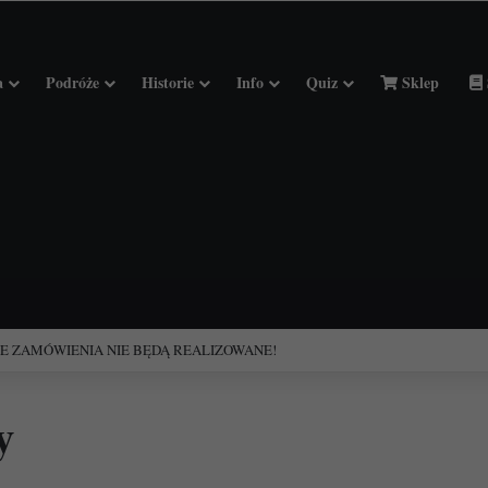
a
Podróże
Historie
Info
Quiz
Sklep
ciołach Francji.
y