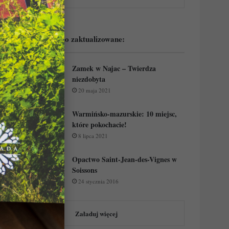
Podejrzyj ostatnio zaktualizowane:
Zamek w Najac – Twierdza
niezdobyta
20 maja 2021
Warmińsko-mazurskie: 10 miejsc,
które pokochacie!
8 lipca 2021
Opactwo Saint-Jean-des-Vignes w
Soissons
24 stycznia 2016
Załaduj więcej