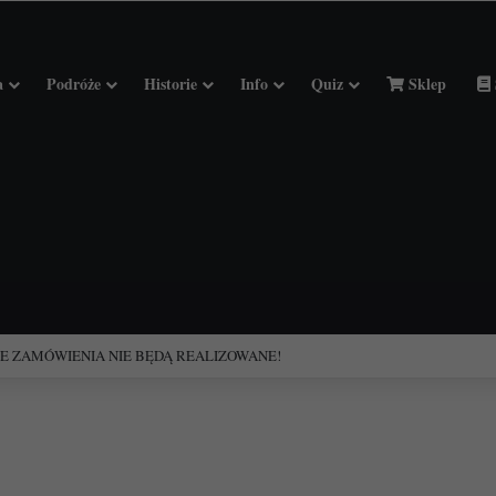
a
Podróże
Historie
Info
Quiz
Sklep
ciołach Francji.