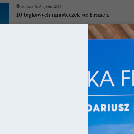
sekulada
5 stycznia 2023
10 bajkowych miasteczek we Francji
Ilość pięknych miejsc we Francji jest wręcz zatrważająca i
chyba w każdej wiosce znajdzie się coś wartego uwagi. Oto
wybór…
Czytaj więcej »
ja