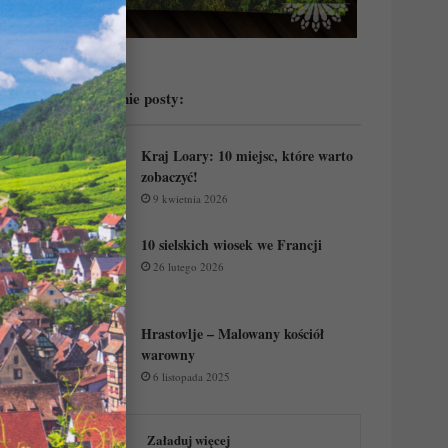
Przeczytaj ostatnie posty:
Kraj Loary: 10 miejsc, które warto
zobaczyć!
9 kwietnia 2026
10 sielskich wiosek we Francji
26 lutego 2026
Hrastovlje – Malowany kościół
warowny
6 listopada 2025
Załaduj więcej