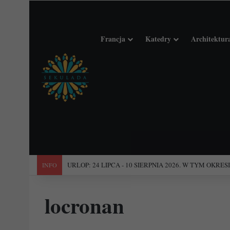
Francja
Katedry
Architektur
"Święta Francja". Przewodnik po 101 średniowiecznych koś
INFO
locronan