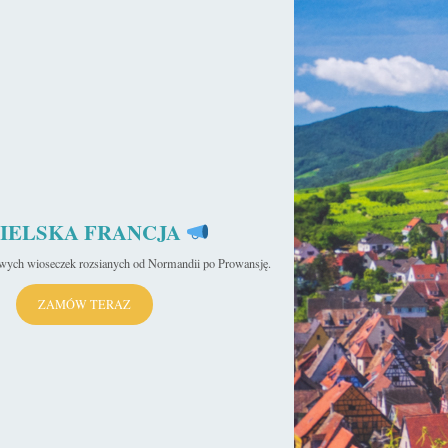
IELSKA FRANCJA
iwych wioseczek rozsianych od Normandii po Prowansję.
ZAMÓW TERAZ