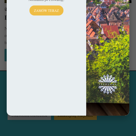
sekulada
29 sierpnia 2021
ZAMÓW TERAZ
Dolny Śląsk na weekend. Dokąd się wybrać?
Na pytanie dokąd wybrać się na weekend na Dolnym Śląsku ciężko
odpowiedzieć jednoznacznie. Głównie dlatego, że pięknych miejsc jest
tu…
Czytaj więcej »
Ta strona korzysta z ciasteczek, aby świadczyć usługi na
© Copyright 2014 - 2026, All Rights Reserved by sekulada.com
najwyższym poziomie. Klikając opcję "Zaakceptuj wszystkie"
zgadzasz się na użycie wszystkich ciasteczek. Możesz również
Facebook
Pinterest
Instagram
przejść do "Ustawień Ciasteczek", aby zgodzić się tylko na
wybrane przez Ciebie ciasteczka.
Czytaj więcej...
Ustawienia ciasteczek
Zaakceptuj wszystkie