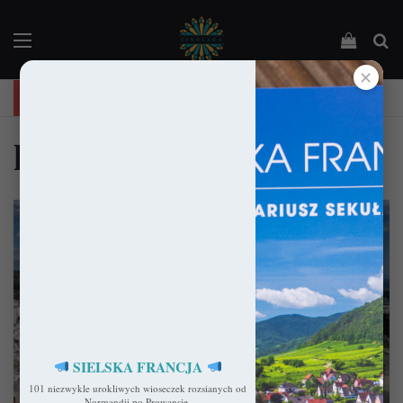
Menu
Podejrz
Sz
✕
NOWOŚĆ: "Sielska Francja". Przewodnik po 101 wioseczkach Francji.
lecce
SIELSKA FRANCJA
101 niezwykle urokliwych wioseczek rozsianych od
Włochy
Normandii po Prowansję.