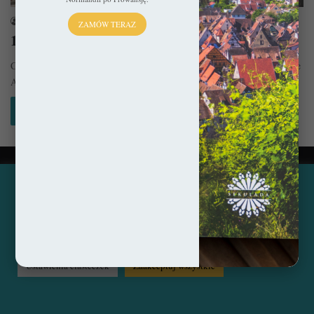
sekulada
4 lipca 2024
ZAMÓW TERAZ
10 najpiękniejszych miejsc w Apulii
Ciężko orzec, który region Włoch jest tym najbardziej malowniczym, ale
Apulia ma wielkie szanse, by wygrać taki plebiscyt. Wszystko to…
Czytaj więcej »
© Copyright 2014 - 2026, All Rights Reserved by sekulada.com
Ta strona korzysta z ciasteczek, aby świadczyć usługi na
najwyższym poziomie. Klikając opcję "Zaakceptuj wszystkie"
Facebook
Pinterest
Instagram
zgadzasz się na użycie wszystkich ciasteczek. Możesz również
przejść do "Ustawień Ciasteczek", aby zgodzić się tylko na
wybrane przez Ciebie ciasteczka.
Czytaj więcej...
Ustawienia ciasteczek
Zaakceptuj wszystkie