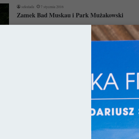
sekulada
7 stycznia 2016
Zamek Bad Muskau i Park Mużakowski
Chociaż liczba polskich zabytków na liście UNESCO nie jest
zbyt imponująca, to właśnie jedno z takich miejsc dzielimy z
zachodnimi sąsiadami.…
Czytaj więcej »
ce