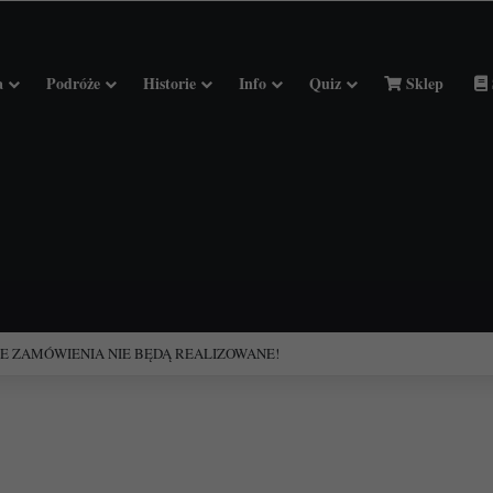
a
Podróże
Historie
Info
Quiz
Sklep
ciołach Francji.