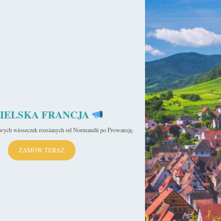
IELSKA FRANCJA
iwych wioseczek rozsianych od Normandii po Prowansję.
ZAMÓW TERAZ