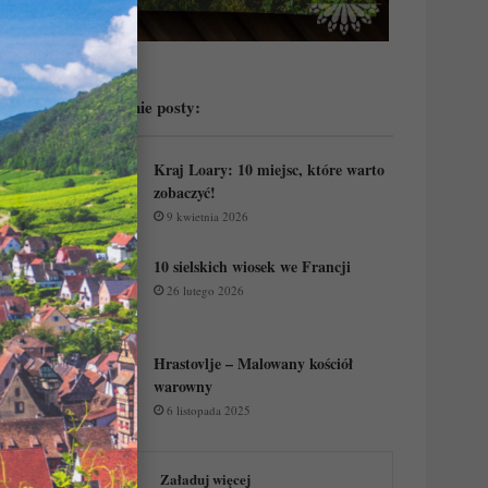
Przeczytaj ostatnie posty:
Kraj Loary: 10 miejsc, które warto
zobaczyć!
9 kwietnia 2026
10 sielskich wiosek we Francji
26 lutego 2026
Hrastovlje – Malowany kościół
warowny
6 listopada 2025
Załaduj więcej