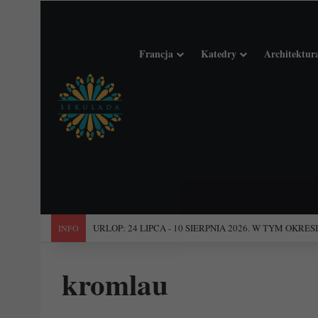
Francja
Katedry
Architektur
"Święta Francja". Przewodnik po 101 średniowiecznych koś
INFO
kromlau