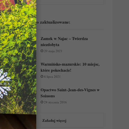
Podejrzyj ostatnio zaktualizowane:
Zamek w Najac – Twierdza
niezdobyta
20 maja 2021
Warmińsko-mazurskie: 10 miejsc,
które pokochacie!
8 lipca 2021
Opactwo Saint-Jean-des-Vignes w
Soissons
24 stycznia 2016
Załaduj więcej