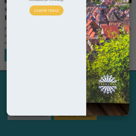
sekulada
24 sierpnia 2023
ZAMÓW TERAZ
Filadelfia – Miasto braterskiej miłości
Filadelfia to świetny wybór podróżniczy dla wszystkich zainteresowanych
historią Stanów Zjednoczonych. To tutaj bowiem miejsce miały
najważniejsze wydarzenia, które ukształtowały…
Czytaj więcej »
Ta strona korzysta z ciasteczek, aby świadczyć usługi na
© Copyright 2014 - 2026, All Rights Reserved by sekulada.com
najwyższym poziomie. Klikając opcję "Zaakceptuj wszystkie"
zgadzasz się na użycie wszystkich ciasteczek. Możesz również
Facebook
Pinterest
Instagram
przejść do "Ustawień Ciasteczek", aby zgodzić się tylko na
wybrane przez Ciebie ciasteczka.
Czytaj więcej...
Ustawienia ciasteczek
Zaakceptuj wszystkie