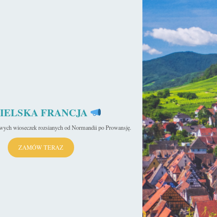
IELSKA FRANCJA
iwych wioseczek rozsianych od Normandii po Prowansję.
ZAMÓW TERAZ