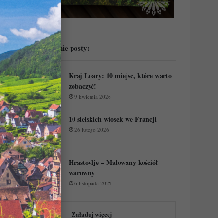
Przeczytaj ostatnie posty:
Kraj Loary: 10 miejsc, które warto
zobaczyć!
9 kwietnia 2026
10 sielskich wiosek we Francji
26 lutego 2026
Hrastovlje – Malowany kościół
warowny
6 listopada 2025
Załaduj więcej