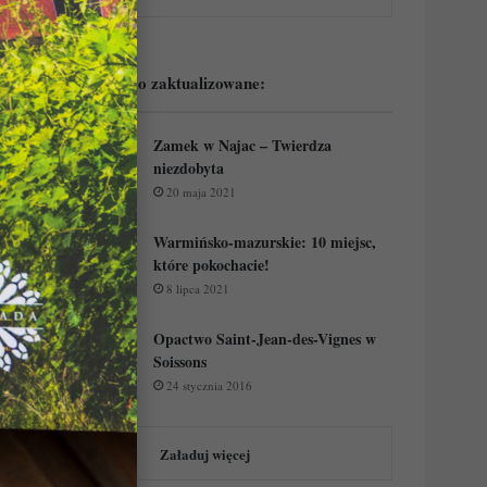
Podejrzyj ostatnio zaktualizowane:
Zamek w Najac – Twierdza
niezdobyta
20 maja 2021
Warmińsko-mazurskie: 10 miejsc,
które pokochacie!
8 lipca 2021
Opactwo Saint-Jean-des-Vignes w
Soissons
24 stycznia 2016
Załaduj więcej