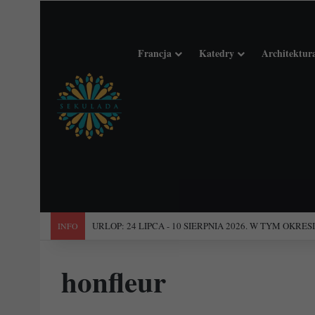
Francja
Katedry
Architektur
"Święta Francja". Przewodnik po 101 średniowiecznych koś
INFO
honfleur