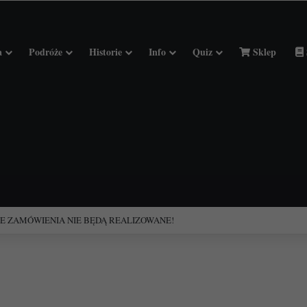
a
Podróże
Historie
Info
Quiz
Sklep
ciołach Francji.