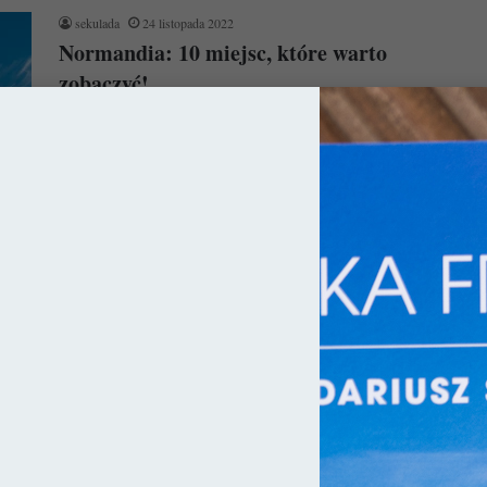
sekulada
24 listopada 2022
Normandia: 10 miejsc, które warto
zobaczyć!
W związku z tym, że dzisiejsza Francja w rzeczywistości składa
się z dziesiątek księstw / królestw czy krain historycznych, jej…
Czytaj więcej »
ja