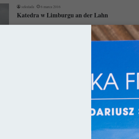
sekulada
6 marca 2016
Katedra w Limburgu an der Lahn
Katedra w Limburgu an der Lahn bez wątpienia stanowi
niesamowity przykład okresu przejściowego architektury
romanizmu i gotyku. Jej ozdobiona siedmioma…
Czytaj więcej »
ry