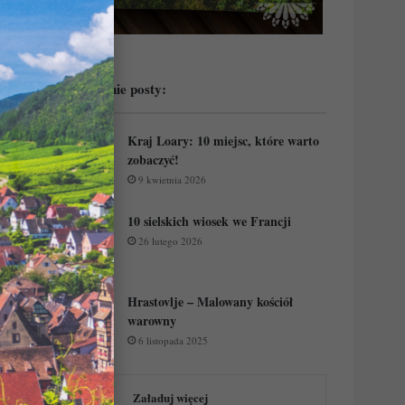
Przeczytaj ostatnie posty:
Kraj Loary: 10 miejsc, które warto
zobaczyć!
9 kwietnia 2026
10 sielskich wiosek we Francji
26 lutego 2026
Hrastovlje – Malowany kościół
warowny
6 listopada 2025
Załaduj więcej