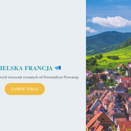
IELSKA FRANCJA
iwych wioseczek rozsianych od Normandii po Prowansję.
ZAMÓW TERAZ