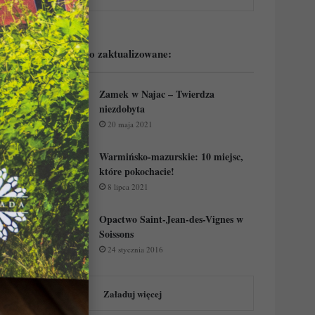
Podejrzyj ostatnio zaktualizowane:
Zamek w Najac – Twierdza
niezdobyta
20 maja 2021
Warmińsko-mazurskie: 10 miejsc,
które pokochacie!
8 lipca 2021
Opactwo Saint-Jean-des-Vignes w
Soissons
24 stycznia 2016
Załaduj więcej