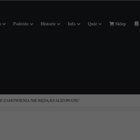
a
Podróże
Historie
Info
Quiz
Sklep
ciołach Francji.