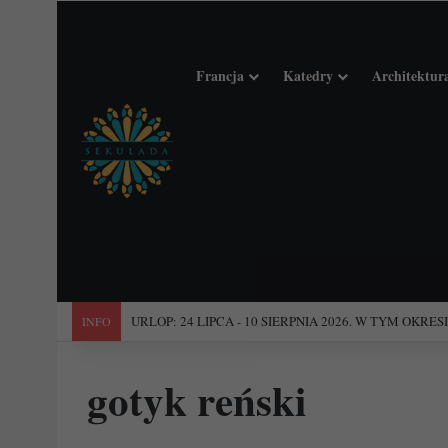
Francja
Katedry
Architektur
"Święta Francja". Przewodnik po 101 średniowiecznych koś
INFO
gotyk reński