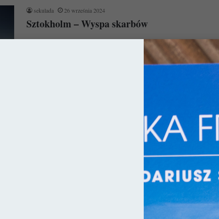
sekulada
26 września 2024
Sztokholm – Wyspa skarbów
Sztokholm jest niczym wyspa skarbów, którą eksplorować
można dniami i nocami. Dzięki łaskawej historii oferuje ona
zwiedzającym mnóstwo miejsc, które…
Czytaj więcej »
ia