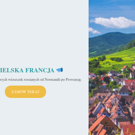
IELSKA FRANCJA
iwych wioseczek rozsianych od Normandii po Prowansję.
ZAMÓW TERAZ