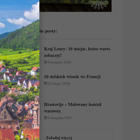
Przeczytaj ostatnie posty:
Kraj Loary: 10 miejsc, które warto
zobaczyć!
9 kwietnia 2026
10 sielskich wiosek we Francji
26 lutego 2026
Hrastovlje – Malowany kościół
warowny
6 listopada 2025
Załaduj więcej