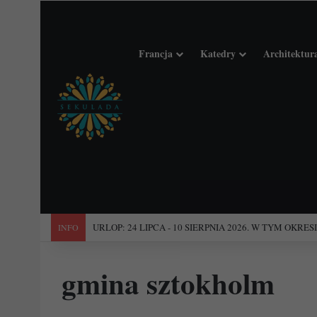
Francja
Katedry
Architektur
"Święta Francja". Przewodnik po 101 średniowiecznych koś
INFO
gmina sztokholm