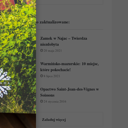
Podejrzyj ostatnio zaktualizowane:
Zamek w Najac – Twierdza
niezdobyta
20 maja 2021
Warmińsko-mazurskie: 10 miejsc,
które pokochacie!
8 lipca 2021
Opactwo Saint-Jean-des-Vignes w
Soissons
24 stycznia 2016
Załaduj więcej