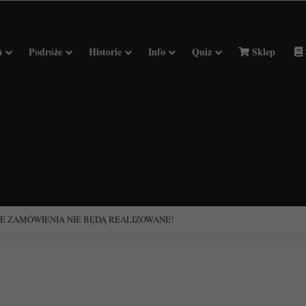
a
Podróże
Historie
Info
Quiz
Sklep
ciołach Francji.