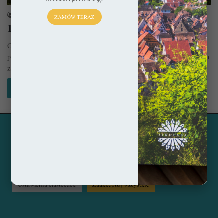
sekulada
26 lutego 2026
ZAMÓW TERAZ
10 sielskich wiosek we Francji
Ostatnie lata poświęciłem na intensywne eksplorowanie francuskiej
prowincji, która zgodnie z przewidywaniami tonie wręcz we wspaniałych
zabytkach. Owocem tego działania…
Czytaj więcej »
Ta strona korzysta z ciasteczek, aby świadczyć usługi na
© Copyright 2014 - 2026, All Rights Reserved by sekulada.com
najwyższym poziomie. Klikając opcję "Zaakceptuj wszystkie"
zgadzasz się na użycie wszystkich ciasteczek. Możesz również
Facebook
Pinterest
Instagram
przejść do "Ustawień Ciasteczek", aby zgodzić się tylko na
wybrane przez Ciebie ciasteczka.
Czytaj więcej...
Ustawienia ciasteczek
Zaakceptuj wszystkie