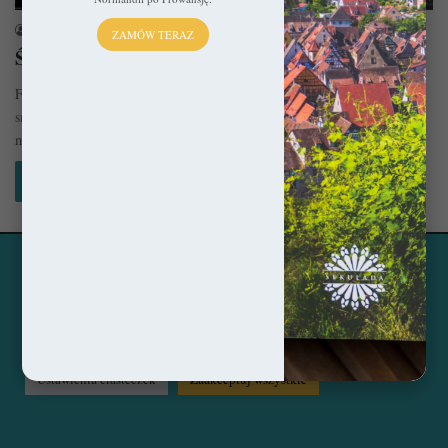
sekulada
22 listopada 2015
ZAMÓW TERAZ
Średniowieczny Wrocław – Syf, kiła i mogiła
Fekalia Jeśli kiedykolwiek myśleliście, że średniowiecze to raczej szara i
smutna epoka, tysiącletni lapsus w dziejach ludzkości, to zapewne
mieliście…
Czytaj więcej »
Ta strona korzysta z ciasteczek, aby świadczyć usługi na
© Copyright 2014 - 2026, All Rights Reserved by sekulada.com
najwyższym poziomie. Klikając opcję "Zaakceptuj wszystkie"
zgadzasz się na użycie wszystkich ciasteczek. Możesz również
Facebook
Pinterest
Instagram
przejść do "Ustawień Ciasteczek", aby zgodzić się tylko na
wybrane przez Ciebie ciasteczka.
Czytaj więcej...
Ustawienia ciasteczek
Zaakceptuj wszystkie