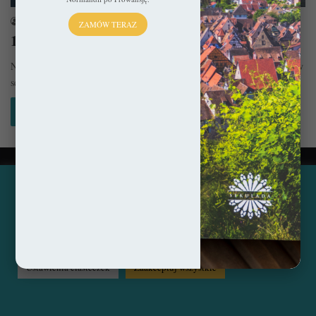
sekulada
4 kwietnia 2024
ZAMÓW TERAZ
10 najpiękniejszych miejsc w Chorwacji
Nie ulega wątpliwości, że Chorwacja już od dekad niezmiennie króluje w
sercach naszych rodaków. Czy można się temu dziwić? Chyba…
Czytaj więcej »
© Copyright 2014 - 2026, All Rights Reserved by sekulada.com
Ta strona korzysta z ciasteczek, aby świadczyć usługi na
najwyższym poziomie. Klikając opcję "Zaakceptuj wszystkie"
Facebook
Pinterest
Instagram
zgadzasz się na użycie wszystkich ciasteczek. Możesz również
przejść do "Ustawień Ciasteczek", aby zgodzić się tylko na
wybrane przez Ciebie ciasteczka.
Czytaj więcej...
Ustawienia ciasteczek
Zaakceptuj wszystkie