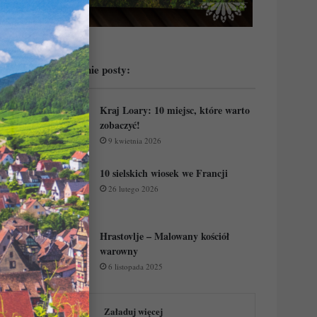
Przeczytaj ostatnie posty:
Kraj Loary: 10 miejsc, które warto
zobaczyć!
9 kwietnia 2026
10 sielskich wiosek we Francji
26 lutego 2026
Hrastovlje – Malowany kościół
warowny
6 listopada 2025
Załaduj więcej