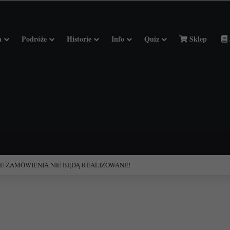
a
Podróże
Historie
Info
Quiz
Sklep
ciołach Francji.