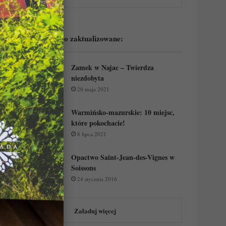
Podejrzyj ostatnio zaktualizowane:
Zamek w Najac – Twierdza
niezdobyta
20 maja 2021
Warmińsko-mazurskie: 10 miejsc,
które pokochacie!
8 lipca 2021
Opactwo Saint-Jean-des-Vignes w
Soissons
24 stycznia 2016
Załaduj więcej