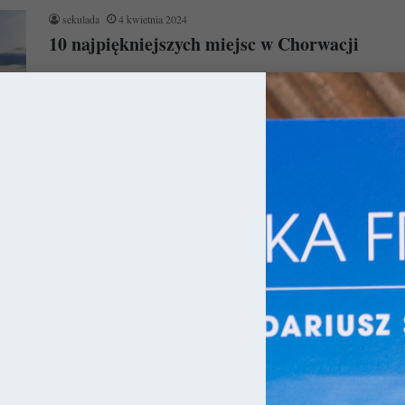
sekulada
4 kwietnia 2024
10 najpiękniejszych miejsc w Chorwacji
Nie ulega wątpliwości, że Chorwacja już od dekad niezmiennie
króluje w sercach naszych rodaków. Czy można się temu
dziwić? Chyba…
Czytaj więcej »
ny