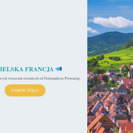
IELSKA FRANCJA
iwych wioseczek rozsianych od Normandii po Prowansję.
ZAMÓW TERAZ