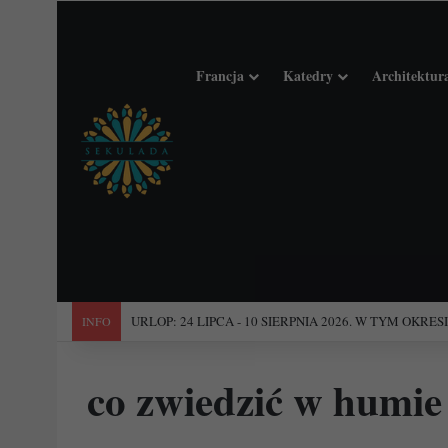
Francja
Katedry
Architektur
"Święta Francja". Przewodnik po 101 średniowiecznych koś
INFO
co zwiedzić w humie