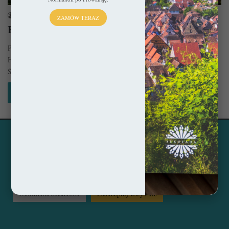
sekulada
6 listopada 2025
ZAMÓW TERAZ
Hrastovlje – Malowany kościół warowny
Pośród wijących się winorośli doliny Rižana, w ciszy słoweńskiej wsi
Hrastovlje, kryje się kamienna perła średniowiecza. Kościół Trójcy
Świętej (słoweń.…
Czytaj więcej »
Ta strona korzysta z ciasteczek, aby świadczyć usługi na
© Copyright 2014 - 2026, All Rights Reserved by sekulada.com
najwyższym poziomie. Klikając opcję "Zaakceptuj wszystkie"
zgadzasz się na użycie wszystkich ciasteczek. Możesz również
Facebook
Pinterest
Instagram
przejść do "Ustawień Ciasteczek", aby zgodzić się tylko na
wybrane przez Ciebie ciasteczka.
Czytaj więcej...
Ustawienia ciasteczek
Zaakceptuj wszystkie