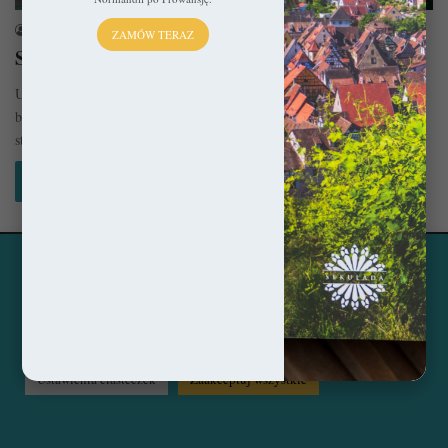
sekulada
17 kwietnia 2025
ZAMÓW TERAZ
Salzburg – Muzyka zaklęta w kamień
Ukryty między alpejskimi szczytami Salzburg wygląda jak wyjęty z
bajki. Z twierdzą górującą nad miastem, rzeką Salzach przecinającą
starówkę i…
Czytaj więcej »
Ta strona korzysta z ciasteczek, aby świadczyć usługi na
© Copyright 2014 - 2026, All Rights Reserved by sekulada.com
najwyższym poziomie. Klikając opcję "Zaakceptuj wszystkie"
zgadzasz się na użycie wszystkich ciasteczek. Możesz również
Facebook
Pinterest
Instagram
przejść do "Ustawień Ciasteczek", aby zgodzić się tylko na
wybrane przez Ciebie ciasteczka.
Czytaj więcej...
Ustawienia ciasteczek
Zaakceptuj wszystkie