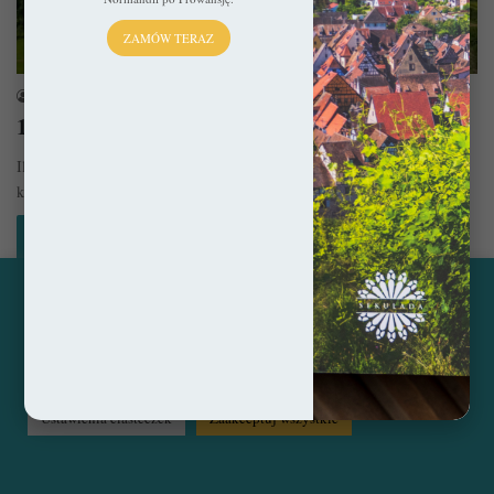
ZAMÓW TERAZ
Francja
sekulada
5 stycznia 2023
10 bajkowych miasteczek we Francji
Ilość pięknych miejsc we Francji jest wręcz zatrważająca i chyba w
każdej wiosce znajdzie się coś wartego uwagi. Oto wybór…
Czytaj więcej »
Ta strona korzysta z ciasteczek, aby świadczyć usługi na
najwyższym poziomie. Klikając opcję "Zaakceptuj wszystkie"
© Copyright 2014 - 2026, All Rights Reserved by sekulada.com
zgadzasz się na użycie wszystkich ciasteczek. Możesz również
przejść do "Ustawień Ciasteczek", aby zgodzić się tylko na
wybrane przez Ciebie ciasteczka.
Czytaj więcej...
Facebook
Pinterest
Instagram
Ustawienia ciasteczek
Zaakceptuj wszystkie