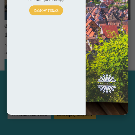
ZAMÓW TERAZ
Bałkany
sekulada
4 kwietnia 2024
10 najpiękniejszych miejsc w Chorwacji
Nie ulega wątpliwości, że Chorwacja już od dekad niezmiennie króluje w
sercach naszych rodaków. Czy można się temu dziwić? Chyba…
Czytaj więcej »
Ta strona korzysta z ciasteczek, aby świadczyć usługi na
najwyższym poziomie. Klikając opcję "Zaakceptuj wszystkie"
© Copyright 2014 - 2026, All Rights Reserved by sekulada.com
zgadzasz się na użycie wszystkich ciasteczek. Możesz również
przejść do "Ustawień Ciasteczek", aby zgodzić się tylko na
wybrane przez Ciebie ciasteczka.
Czytaj więcej...
Facebook
Pinterest
Instagram
Ustawienia ciasteczek
Zaakceptuj wszystkie