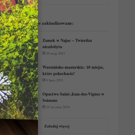
Podejrzyj ostatnio zaktualizowane:
Zamek w Najac – Twierdza
niezdobyta
20 maja 2021
Warmińsko-mazurskie: 10 miejsc,
które pokochacie!
8 lipca 2021
Opactwo Saint-Jean-des-Vignes w
Soissons
24 stycznia 2016
Załaduj więcej