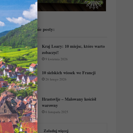
Przeczytaj ostatnie posty:
Kraj Loary: 10 miejsc, które warto
zobaczyć!
9 kwietnia 2026
10 sielskich wiosek we Francji
26 lutego 2026
Hrastovlje – Malowany kościół
warowny
6 listopada 2025
Załaduj więcej