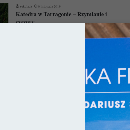
sekulada
6 listopada 2019
Katedra w Tarragonie – Rzymianie i
szczury
Katedra w Tarragonie należy do czołowych przykładów gotyku
katalońskiego. Wzniesiona w najwyższym punkcie rzymskiej
kolonii do dziś przypomina o swoich…
Czytaj więcej »
ry