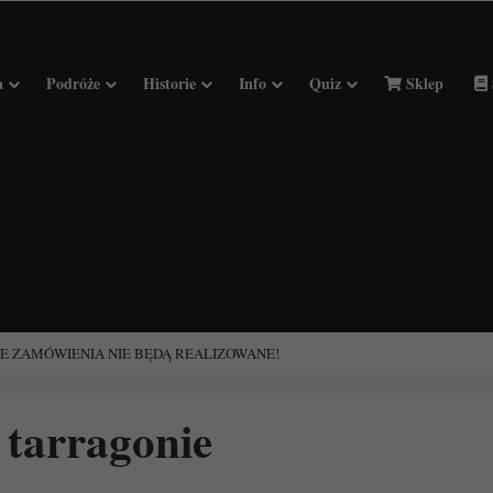
a
Podróże
Historie
Info
Quiz
Sklep
ciołach Francji.
 tarragonie