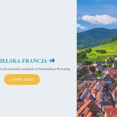
IELSKA FRANCJA
iwych wioseczek rozsianych od Normandii po Prowansję.
ZAMÓW TERAZ