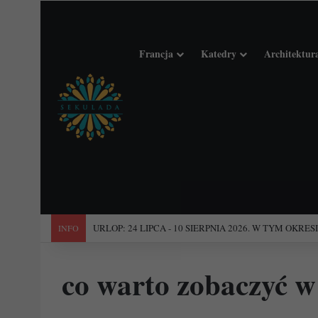
Francja
Katedry
Architektur
"Święta Francja". Przewodnik po 101 średniowiecznych koś
INFO
co warto zobaczyć w