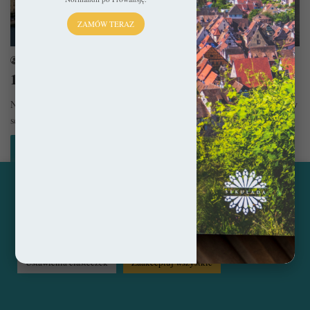
ZAMÓW TERAZ
Bałkany
sekulada
4 kwietnia 2024
10 najpiękniejszych miejsc w Chorwacji
Nie ulega wątpliwości, że Chorwacja już od dekad niezmiennie króluje w
sercach naszych rodaków. Czy można się temu dziwić? Chyba…
Czytaj więcej »
Ta strona korzysta z ciasteczek, aby świadczyć usługi na
najwyższym poziomie. Klikając opcję "Zaakceptuj wszystkie"
© Copyright 2014 - 2026, All Rights Reserved by sekulada.com
zgadzasz się na użycie wszystkich ciasteczek. Możesz również
przejść do "Ustawień Ciasteczek", aby zgodzić się tylko na
wybrane przez Ciebie ciasteczka.
Czytaj więcej...
Facebook
Pinterest
Instagram
Ustawienia ciasteczek
Zaakceptuj wszystkie