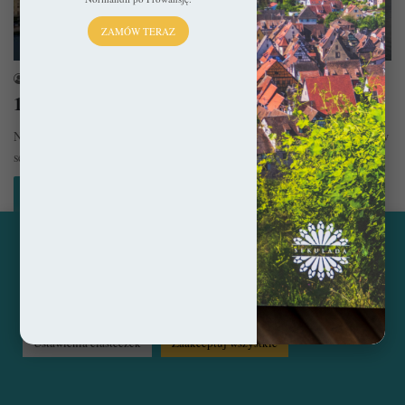
ZAMÓW TERAZ
Bałkany
sekulada
4 kwietnia 2024
10 najpiękniejszych miejsc w Chorwacji
Nie ulega wątpliwości, że Chorwacja już od dekad niezmiennie króluje w
sercach naszych rodaków. Czy można się temu dziwić? Chyba…
Czytaj więcej »
Ta strona korzysta z ciasteczek, aby świadczyć usługi na
najwyższym poziomie. Klikając opcję "Zaakceptuj wszystkie"
© Copyright 2014 - 2026, All Rights Reserved by sekulada.com
zgadzasz się na użycie wszystkich ciasteczek. Możesz również
przejść do "Ustawień Ciasteczek", aby zgodzić się tylko na
wybrane przez Ciebie ciasteczka.
Czytaj więcej...
Facebook
Pinterest
Instagram
Ustawienia ciasteczek
Zaakceptuj wszystkie