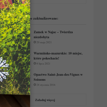
Podejrzyj ostatnio zaktualizowane:
Zamek w Najac – Twierdza
niezdobyta
20 maja 2021
Warmińsko-mazurskie: 10 miejsc,
które pokochacie!
8 lipca 2021
Opactwo Saint-Jean-des-Vignes w
Soissons
24 stycznia 2016
Załaduj więcej