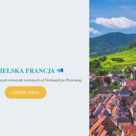
IELSKA FRANCJA
iwych wioseczek rozsianych od Normandii po Prowansję.
ZAMÓW TERAZ