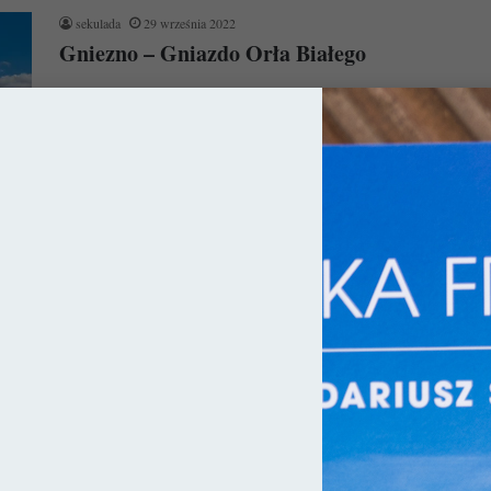
sekulada
29 września 2022
Gniezno – Gniazdo Orła Białego
„Gdy Lech ze swym potomstwem wędrował przez rozległe lasy,
gdzie teraz istnieje królestwo polskie, przybywszy wreszcie do
pewnego uroczego miejsca,…
Czytaj więcej »
ka