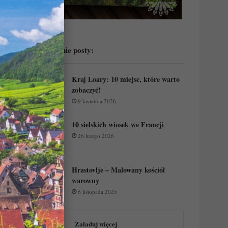
Przeczytaj ostatnie posty:
Kraj Loary: 10 miejsc, które warto
zobaczyć!
9 kwietnia 2026
10 sielskich wiosek we Francji
26 lutego 2026
Hrastovlje – Malowany kościół
warowny
6 listopada 2025
Załaduj więcej