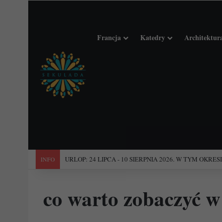
Francja
Katedry
Architektur
"Święta Francja". Przewodnik po 101 średniowiecznych koś
INFO
co warto zobaczyć w