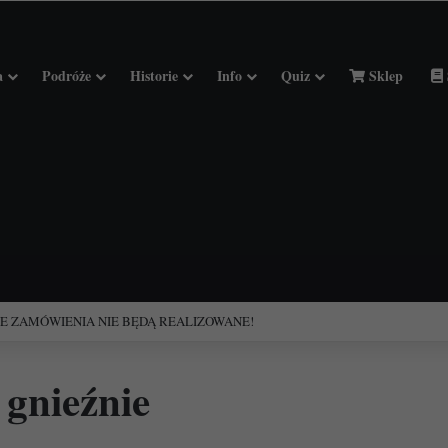
a
Podróże
Historie
Info
Quiz
Sklep
ciołach Francji.
 gnieźnie