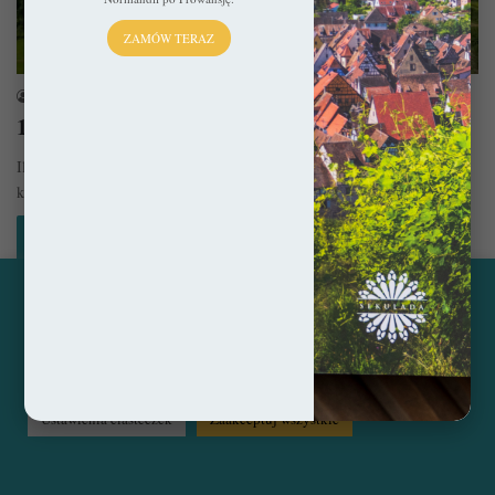
ZAMÓW TERAZ
Francja
sekulada
5 stycznia 2023
10 bajkowych miasteczek we Francji
Ilość pięknych miejsc we Francji jest wręcz zatrważająca i chyba w
każdej wiosce znajdzie się coś wartego uwagi. Oto wybór…
Czytaj więcej »
Ta strona korzysta z ciasteczek, aby świadczyć usługi na
najwyższym poziomie. Klikając opcję "Zaakceptuj wszystkie"
© Copyright 2014 - 2026, All Rights Reserved by sekulada.com
zgadzasz się na użycie wszystkich ciasteczek. Możesz również
przejść do "Ustawień Ciasteczek", aby zgodzić się tylko na
wybrane przez Ciebie ciasteczka.
Czytaj więcej...
Facebook
Pinterest
Instagram
Ustawienia ciasteczek
Zaakceptuj wszystkie