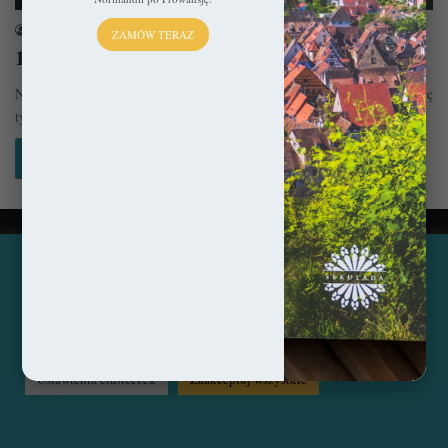
sekulada
29 czerwca 2023
ZAMÓW TERAZ
10 najpiękniejszych miejsc w Nowym Jorku
Nowy Jork w ciągu zaledwie kilku dekad sięgnął nieba, torując doń drogę
tysiącom przybyszów, którzy jeszcze całkiem niedawno napływali tu…
Czytaj więcej »
© Copyright 2014 - 2026, All Rights Reserved by sekulada.com
Ta strona korzysta z ciasteczek, aby świadczyć usługi na
najwyższym poziomie. Klikając opcję "Zaakceptuj wszystkie"
Facebook
Pinterest
Instagram
zgadzasz się na użycie wszystkich ciasteczek. Możesz również
przejść do "Ustawień Ciasteczek", aby zgodzić się tylko na
wybrane przez Ciebie ciasteczka.
Czytaj więcej...
Ustawienia ciasteczek
Zaakceptuj wszystkie