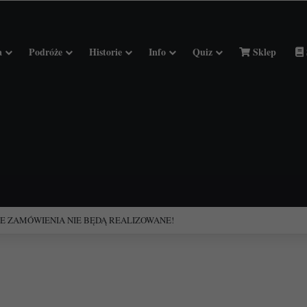
a
Podróże
Historie
Info
Quiz
Sklep
ciołach Francji.