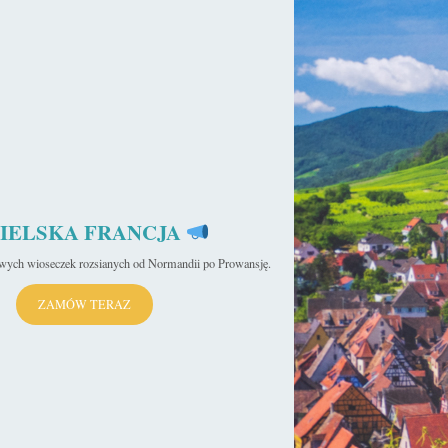
IELSKA FRANCJA
iwych wioseczek rozsianych od Normandii po Prowansję.
ZAMÓW TERAZ