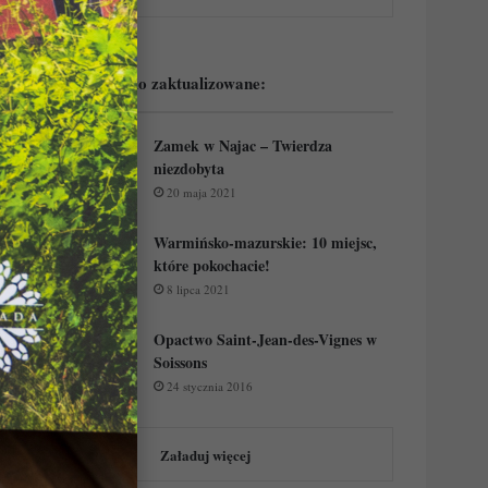
Podejrzyj ostatnio zaktualizowane:
Zamek w Najac – Twierdza
niezdobyta
20 maja 2021
Warmińsko-mazurskie: 10 miejsc,
które pokochacie!
8 lipca 2021
Opactwo Saint-Jean-des-Vignes w
Soissons
24 stycznia 2016
Załaduj więcej