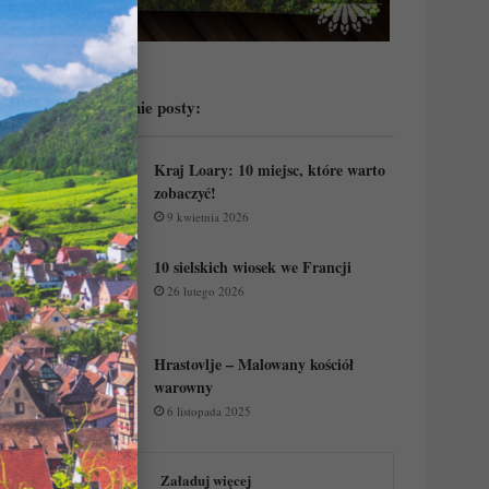
Przeczytaj ostatnie posty:
Kraj Loary: 10 miejsc, które warto
zobaczyć!
9 kwietnia 2026
10 sielskich wiosek we Francji
26 lutego 2026
Hrastovlje – Malowany kościół
warowny
6 listopada 2025
Załaduj więcej