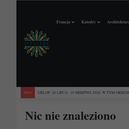
Francja
Katedry
Architektur
"Święta Francja". Przewodnik po 101 średniowiecznych koś
INFO
Nic nie znaleziono