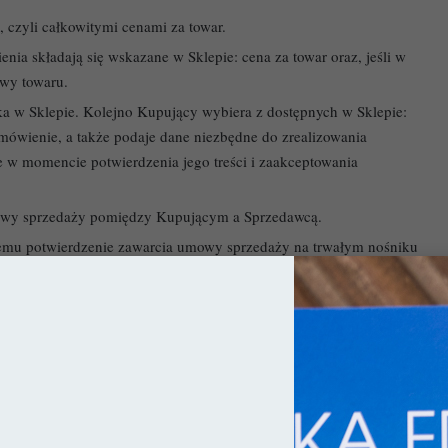
 czyli całkowitymi cenami za towar.
nia składają się wskazane w Sklepie: cena za towar oraz, jeśli w
awy towaru.
a w Sklepie. Kolejno Kupujący wybiera z dostępnych w Sklepie:
mówienie, a także podaje dane niezbędne do zrealizowania
 w momencie potwierdzenia jego treści i zaakceptowania
mowy sprzedaży pomiędzy Kupującym a Sprzedawcą.
mu potwierdzenie zawarcia umowy sprzedaży na trwałym nośniku
i poprzez podawanie swoich danych przy każdym ewentualnym
łożyć w nim Konto, lub dokonywać zakupów bez rejestracji poprzez
ym zamówieniu.