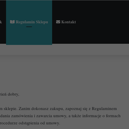
k
Regulamin Sklepu
Kontakt
ciołach Francji.
zień dobry,
oim sklepie. Zanim dokonasz zakupu, zapoznaj się z Regulaminem
adania zamówienia i zawarcia umowy, a także informacje o formach
procedurze odstąpienia od umowy.