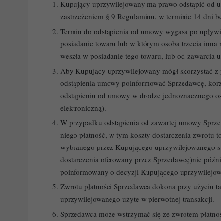
Kupujący uprzywilejowany ma prawo odstąpić od u
zastrzeżeniem § 9 Regulaminu, w terminie 14 dni b
Termin do odstąpienia od umowy wygasa po upływi
posiadanie towaru lub w którym osoba trzecia inn
weszła w posiadanie tego towaru, lub od zawarcia
Aby Kupujący uprzywilejowany mógł skorzystać z 
odstąpienia umowy poinformować Sprzedawcę, korzy
odstąpieniu od umowy w drodze jednoznacznego ośw
elektroniczną).
W przypadku odstąpienia od zawartej umowy Spr
niego płatność, w tym koszty dostarczenia zwrotu
wybranego przez Kupującego uprzywilejowanego sp
dostarczenia oferowany przez Sprzedawcę)nie późni
poinformowany o decyzji Kupującego uprzywilejo
Zwrotu płatności Sprzedawca dokona przy użyciu ta
uprzywilejowanego użyte w pierwotnej transakcji.
Sprzedawca może wstrzymać się ze zwrotem płatnoś