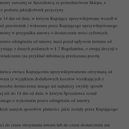
mowy zawartej ze Sprzedawcą za pośrednictwem Sklepu, z
ez podania jakiejkolwiek przyczyny.
e 14 dni od dnia, w którym Kupujący uprzywilejowany wszedł w
a niż przewoźnik i wskazana przez Kupującego uprzywilejowanego
 umowy w przypadku umowy o dostarczenie treści cyfrowych.
prawa odstąpienia od umowy musi przed upływem terminu od
stając z danych podanych w § 2 Regulaminu, o swojej decyzji o
iadczenia (na przykład informacja przekazana pocztą
zedawca zwraca Kupującemu uprzywilejowanemu otrzymaną od
 towaru (z wyjątkiem dodatkowych kosztów wynikających z
osobu dostarczenia innego niż najtańszy zwykły sposób
ej niż do 14 dni od dnia, w którym Sprzedawca został
wanego o wykonaniu prawa odstąpienia od umowy.
kich samych sposobów płatności, jakie zostały przez Kupującego
ci do czasu otrzymania towaru lub do czasu dostarczenia mu