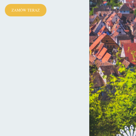
ści od wyboru Kupującego, za pomocą:
ZAMÓW TERAZ
0 0098 5477 0493,
y S.A. z siedzibą w Sopocie, ul. Powstańców Warszawy 6, 81-718
dańsk-Północ VIII Wydział Gospodarczy KRS pod nr 0000320590,
tod płatności, ze względu na ich specyfikę, opłacenie
ośrednio po złożeniu zamówienia.
tosowanie faktur elektronicznych przez Sprzedawcę. Kupujący ma
roniczne (Mini eBooki, eBooki) następuje poprzez przesłanie na
u zamówienia wiadomości zawierającej instrukcję pobrania
czne następuje poprzez wysyłkę zakupionych produktów na adres
 dni roboczych. Chyba, że z opisu produktu fizycznego wynika