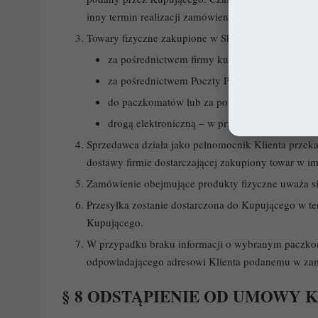
inny termin realizacji zamówienia.
Towary fizyczne zakupione w Sklepie dostarczane 
za pośrednictwem firmy kurierskiej,
za pośrednictwem Poczty Polskiej,
do paczkomatów lub za pośrednictwem kuriera 
drogą elektroniczną – w przypadku treści cyfr
Sprzedawca działa jako pełnomocnik Klienta przeka
dostawy firmie dostarczającej zakupiony towar w imi
Zamówienie obejmujące produkty fizyczne uważa się
Przesyłka zostanie dostarczona do Kupującego w 
Kupującego.
W przypadku braku informacji o wybranym paczkom
odpowiadającego adresowi Klienta podanemu w za
§ 8 ODSTĄPIENIE OD UMOWY