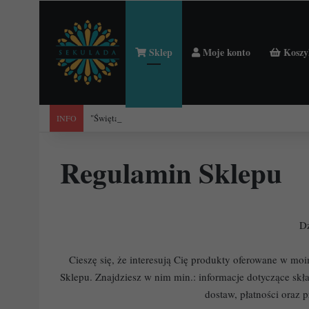
Sklep
Moje konto
Koszy
"Święta Francja". Przewodnik po 101 średniowiecznych koś
INFO
Regulamin Sklepu
D
Cieszę się, że interesują Cię produkty oferowane w m
Sklepu. Znajdziesz w nim min.: informacje dotyczące skł
dostaw, płatności oraz 