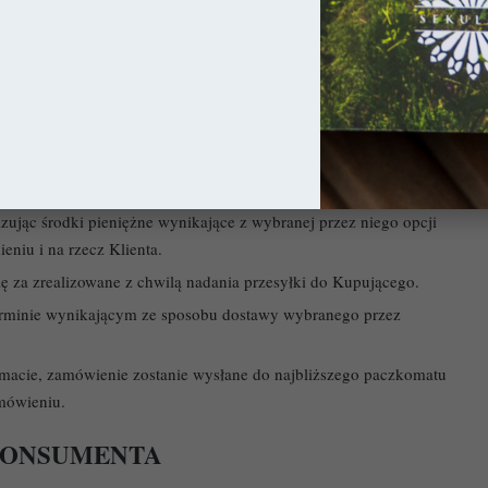
są w zależności od wybranej przez Kupującego metody dostawy:
InPost,
owych.
zując środki pieniężne wynikające z wybranej przez niego opcji
eniu i na rzecz Klienta.
 za zrealizowane z chwilą nadania przesyłki do Kupującego.
terminie wynikającym ze sposobu dostawy wybranego przez
acie, zamówienie zostanie wysłane do najbliższego paczkomatu
mówieniu.
 KONSUMENTA