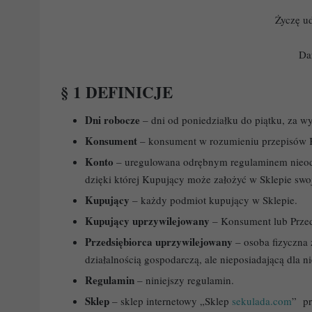
Życzę u
Da
§ 1 DEFINICJE
Dni robocze
– dni od poniedziałku do piątku, za w
Konsument
– konsument w rozumieniu przepisów 
Konto
– uregulowana odrębnym regulaminem nieodpł
dzięki której Kupujący może założyć w Sklepie swo
Kupujący
– każdy podmiot kupujący w Sklepie.
Kupujący uprzywilejowany
– Konsument lub Przed
Przedsiębiorca uprzywilejowany
– osoba fizyczna
działalnością gospodarczą, ale nieposiadającą dla 
Regulamin
– niniejszy regulamin.
Sklep
– sklep internetowy „Sklep
sekulada.com
” pr