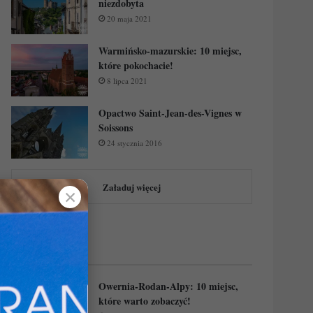
niezdobyta
20 maja 2021
Warmińsko-mazurskie: 10 miejsc,
które pokochacie!
8 lipca 2021
Opactwo Saint-Jean-des-Vignes w
Soissons
24 stycznia 2016
Załaduj więcej
✕
Regiony Francji:
Owernia-Rodan-Alpy: 10 miejsc,
które warto zobaczyć!