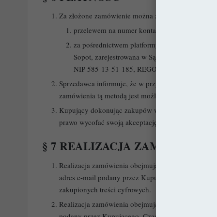
Za złożone zamówienie można zapłacić, w zależno
przelewem na numer konta 50 1050 1575 100
za pośrednictwem platformy płatniczej Autopa
Sopot, zarejestrowana w Sądzie Rejonowym G
NIP 585-13-51-185, REGON 191781561.
Sprzedawca informuje, że w przypadku niektórych me
zamówienia tą metodą jest możliwe wyłącznie bezp
Kupujący dokonując zakupów w Sklepie akceptuje s
prawo wycofać swoją akceptację.
§ 7 REALIZACJA ZAMÓWIENIA
Realizacja zamówienia obejmującego produkty elekt
adres e-mail podany przez Kupującego w formularz
zakupionych treści cyfrowych.
Realizacja zamówienia obejmującego produkty fizy
podany przez Kupującego. Czas realizacji wynosi 7