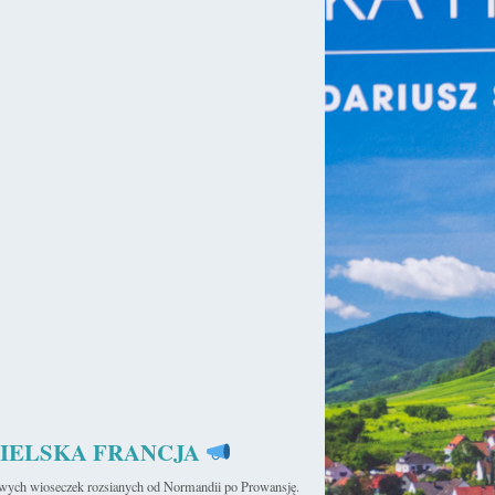
ie formularza zamówienia. W formularzu konieczne jest podanie
adresu zamieszkania, numeru telefonu oraz adres e-mail.
z niego w formularzu zamówienia są prawdziwe, natomiast
ich prawdziwości i poprawności.
gulaminu, z którym Kupujący powinien uprzednio się zapoznać. W
laminu, Kupujący może skontaktować się ze Sprzedawcą.
 dokonanie wyboru metody płatności za zamówienie. Po kliknięciu
nie przekierowany do bramki płatności, zgodnie z wybraną metodą
jący zostanie zwrotnie przekierowany na stronę Sklepu z
aża się za zawartą pomiędzy Kupującym a Sprzedawcą.
 Kupującemu na adres e-mail podany w formularzu zamówienia
y Kupującym a Sprzedającym może zostać zawarta umowa
onicznych (takich jak np. Mini eBook czy eBook) – jest to
IELSKA FRANCJA
iwych wioseczek rozsianych od Normandii po Prowansję.