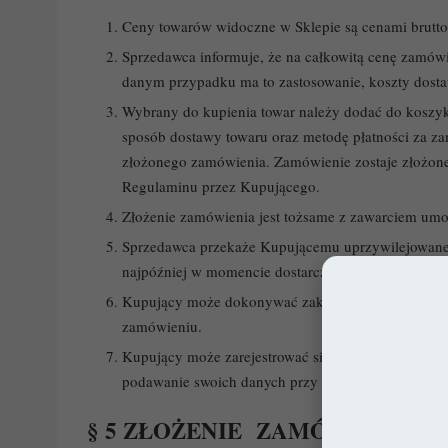
Ceny towarów widoczne w Sklepie są cenami brutto,
Sprzedawca informuje, że na całkowitą cenę zamówie
danym przypadku ma to zastosowanie, koszty dost
Wybrany do kupienia towar należy dodać do koszyk
sposób dostawy towaru oraz metodę płatności za za
złożonego zamówienia. Zamówienie zostaje złożone
Regulaminu przez Kupującego.
Złożenie zamówienia jest tożsame z zawarciem u
Sprzedawca przekaże Kupującemu uprzywilejowane
najpóźniej w momencie dostarczenia towaru.
Kupujący może dokonywać zakupów bez rejestracj
zamówieniu.
Kupujący może zarejestrować się w Sklepie, tj. za
podawanie swoich danych przy każdym ewentualn
§ 5 ZŁOŻENIE ZAMÓWIENIA