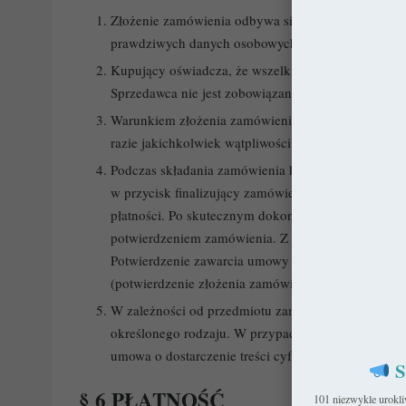
Złożenie zamówienia odbywa się poprzez wypełnien
prawdziwych danych osobowych: imienia, nazwiska, 
Kupujący oświadcza, że wszelkie dane podane prze
Sprzedawca nie jest zobowiązany do weryfikowania 
Warunkiem złożenia zamówienia jest akceptacja Re
razie jakichkolwiek wątpliwości dotyczących regu
Podczas składania zamówienia konieczne jest także
w przycisk finalizujący zamówienie Kupujący zosta
płatności. Po skutecznym dokonaniu płatności Kupu
potwierdzeniem zamówienia. Z tą chwilą umowę uw
Potwierdzenie zawarcia umowy zostanie przesłane
(potwierdzenie złożenia zamówienia).
W zależności od przedmiotu zamówienia, pomiędz
określonego rodzaju. W przypadku produktów elektr
umowa o dostarczenie treści cyfrowych.
S
§ 6 PŁATNOŚĆ
101 niezwykle urokl