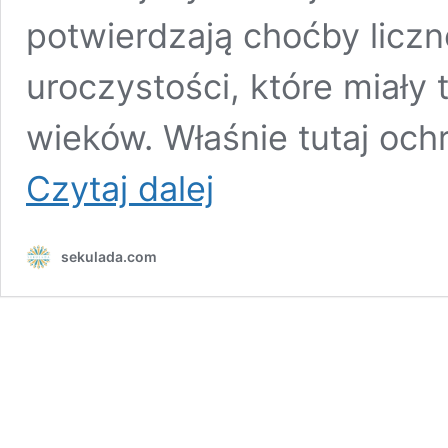
potwierdzają choćby liczn
uroczystości, które miały 
wieków. Właśnie tutaj oc
Katedra
Czytaj dalej
w
Toruniu
i
sekulada.com
legendarny
Tuba
Dei